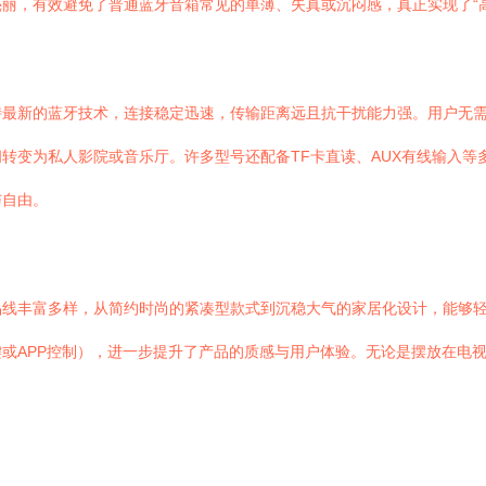
丽，有效避免了普通蓝牙音箱常见的单薄、失真或沉闷感，真正实现了“
持最新的蓝牙技术，连接稳定迅速，传输距离远且抗干扰能力强。用户无
转变为私人影院或音乐厅。许多型号还配备TF卡直读、AUX有线输入等
与自由。
品线丰富多样，从简约时尚的紧凑型款式到沉稳大气的家居化设计，能够
或APP控制），进一步提升了产品的质感与用户体验。无论是摆放在电