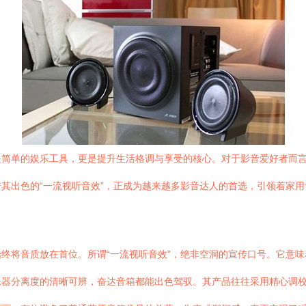
是简单的娱乐工具，更是提升生活格调与享受的核心。对于影音爱好者而
借其出色的“一流视听音效”，正成为越来越多影音达人的首选，引领着家
终将音质放在首位。所谓“一流视听音效”，绝非空洞的宣传口号。它意
乐器分离度的清晰可辨，奋达音箱都能出色驾驭。其产品往往采用精心调